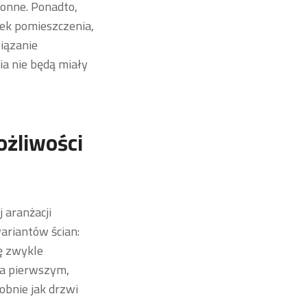
ronne. Ponadto,
tek pomieszczenia,
wiązanie
ia nie będą miały
ożliwości
 aranżacji
ariantów ścian:
ę zwykle
za pierwszym,
obnie jak drzwi