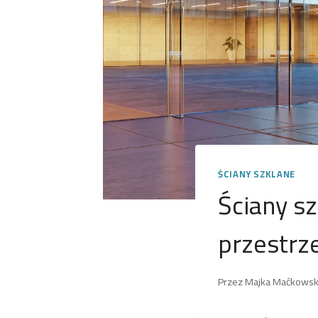
ŚCIANY SZKLANE
Ściany sz
przestrz
Przez
Majka Maćkows