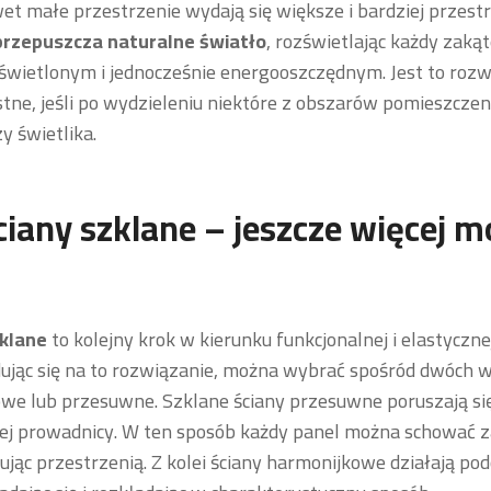
et małe przestrzenie wydają się większe i bardziej przest
przepuszcza naturalne światło
, rozświetlając każdy zaką
doświetlonym i jednocześnie energooszczędnym. Jest to roz
tne, jeśli po wydzieleniu niektóre z obszarów pomieszczen
y świetlika.
ciany szklane – jeszcze więcej m
zklane
to kolejny krok w kierunku funkcjonalnej i elastycznej
dując się na to rozwiązanie, można wybrać spośród dwóch w
we lub przesuwne. Szklane ściany przesuwne poruszają si
nej prowadnicy. W ten sposób każdy panel można schować 
ąc przestrzenią. Z kolei ściany harmonijkowe działają pod