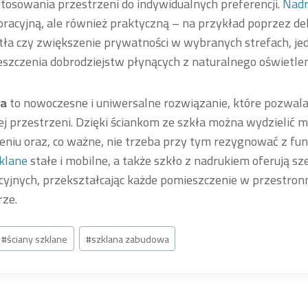
ostosowania przestrzeni do indywidualnych preferencji.
Nadr
oracyjną, ale również praktyczną – na przykład poprzez de
tła czy zwiększenie prywatności w wybranych strefach, je
szczenia dobrodziejstw płynących z naturalnego oświetlen
wa
to nowoczesne i uniwersalne rozwiązanie, które pozwal
j przestrzeni. Dzięki ściankom ze szkła można wydzielić 
niu oraz, co ważne, nie trzeba przy tym rezygnować z funk
klane
stałe i mobilne, a także szkło z nadrukiem oferują s
cyjnych, przekształcając każde pomieszczenie w przestronne
ze.
#
ściany szklane
#
szklana zabudowa