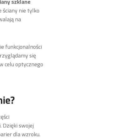
iany szklane
 ściany nie tylko
walają na
e funkcjonalności
przyglądamy się
w celu optycznego
nie?
ęści
 Dzięki swojej
barier dla wzroku.