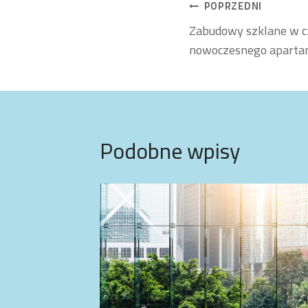
Nawigacja
POPRZEDNI
Zabudowy szklane w cz
wpisu
nowoczesnego aparta
Podobne wpisy