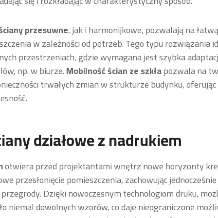
dając się i rozkładając w charakterystyczny sposób.
 ściany przesuwne
, jak i harmonijkowe, pozwalają na łatw
szczenia w zależności od potrzeb. Tego typu rozwiązania i
jnych przestrzeniach, gdzie wymagana jest szybka adaptac
lów, np. w biurze.
Mobilność
ścian ze szkła
pozwala na tw
onieczności trwałych zmian w strukturze budynku, oferują
zesność.
ciany działowe
z nadrukiem
m
otwiera przed projektantami wnętrz nowe horyzonty kre
owe przesłonięcie pomieszczenia, zachowując jednocześnie
ć” przegrody. Dzięki nowoczesnym technologiom druku, możl
ło niemal dowolnych wzorów, co daje nieograniczone możli