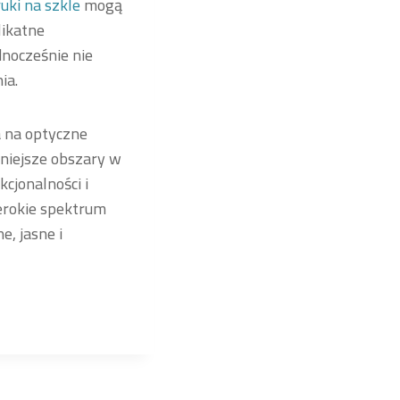
uki na szkle
mogą
likatne
dnocześnie nie
ia.
a na optyczne
mniejsze obszary w
cjonalności i
zerokie spektrum
, jasne i