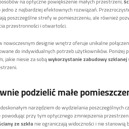
posobów na optyczne powiększenie małych przestrzeni,
śc
o jedno z najbardziej efektownych rozwiązań. Przezroczyste
ają poszczególne strefy w pomieszczeniu, ale również poz
a przestronności i otwartości.
w nowoczesnym designie wnętrz oferuje unikalne połączeni
sowane do indywidualnych potrzeb użytkowników. Poniżej 
m, jakie niesie za sobą
wykorzystanie zabudowy szklanej
strzeni.
ownie podzielić małe pomieszcze
 doskonałym narzędziem do wydzielania poszczególnych cz
e powodując przy tym optycznego zmniejszenia przestrzeni.
ściany ze szkła
nie ograniczają widoczności i nie stanowią 