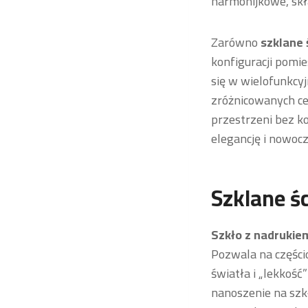
harmonijkowe, skła
Zarówno
szklane
konfiguracji pomie
się w wielofunkcy
zróżnicowanych ce
przestrzeni bez k
elegancję i nowoc
Szklane ś
Szkło z nadrukie
Pozwala na części
światła i „lekkoś
nanoszenie na szk