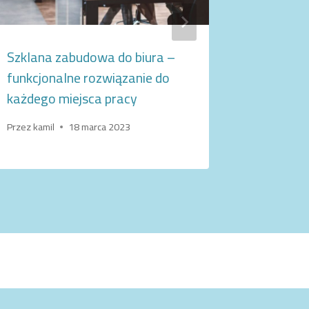
Szklana zabudowa do biura –
Akustycz
funkcjonalne rozwiązanie do
fakty i m
każdego miejsca pracy
Przez
Majk
27 sierpnia
Przez
kamil
18 marca 2023