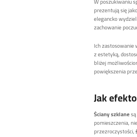
W poszukiwaniu s
prezentują się jak
elegancko wydziel
zachowanie poczuci
Ich zastosowanie 
z estetyką, dosto
bliżej możliwościo
powiększenia prze
Jak efekt
Ściany szklane
są
pomieszczenia, ni
przezroczystości,