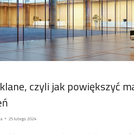
klane, czyli jak powiększyć m
eń
ka
25 lutego 2024