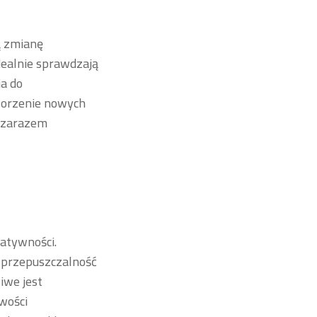
ą zmianę
dealnie sprawdzają
ja do
orzenie nowych
c zarazem
atywności.
 przepuszczalność
iwe jest
wości