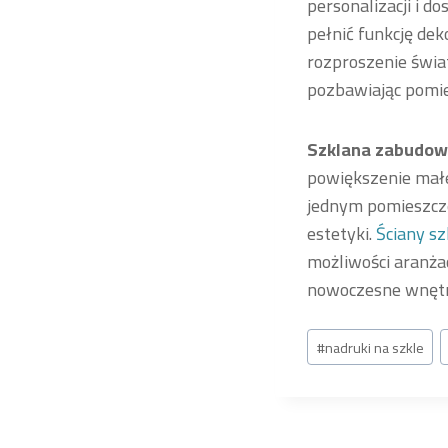
personalizacji i d
pełnić funkcję dek
rozproszenie świa
pozbawiając pomie
Szklana zabudo
powiększenie małe
jednym pomieszcze
estetyki.
Ściany sz
możliwości aranża
nowoczesne wnętr
Tagi
#
nadruki na szkle
wpisu: