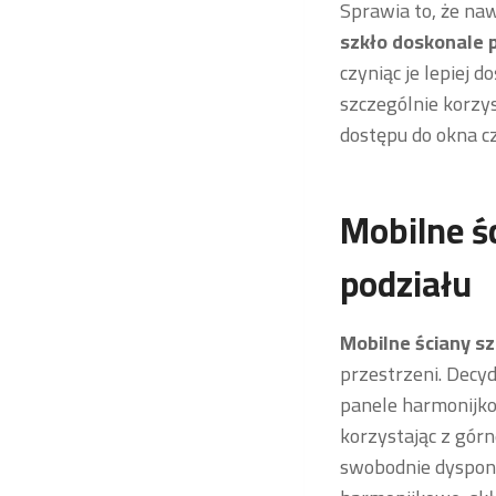
Sprawia to, że naw
szkło doskonale 
czyniąc je lepiej 
szczególnie korzys
dostępu do okna cz
Mobilne ś
podziału
Mobilne ściany s
przestrzeni. Decy
panele harmonijko
korzystając z gór
swobodnie dysponuj