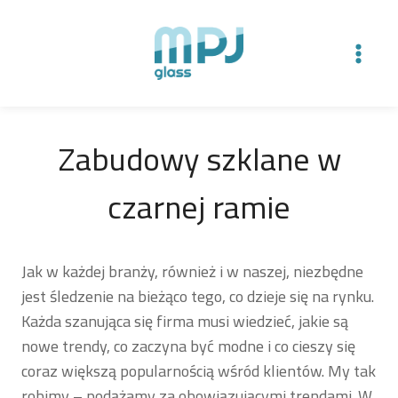
Przeskocz
do
treści
Zabudowy szklane w
czarnej ramie
Jak w każdej branży, również i w naszej, niezbędne
jest śledzenie na bieżąco tego, co dzieje się na rynku.
Każda szanująca się firma musi wiedzieć, jakie są
nowe trendy, co zaczyna być modne i co cieszy się
coraz większą popularnością wśród klientów. My tak
robimy – podążamy za obowiązującymi trendami. W