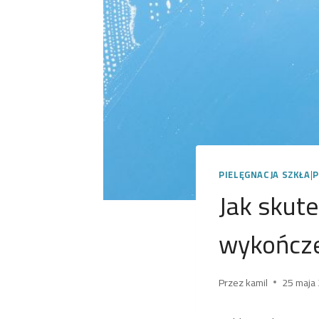
PIELĘGNACJA SZKŁA
|
P
Jak skut
wykończe
Przez
kamil
25 maja