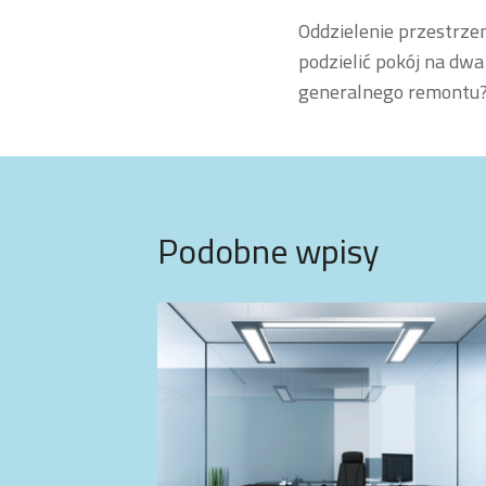
Nawigacja
Oddzielenie przestrzen
wpisu
podzielić pokój na dw
generalnego remontu
Podobne wpisy