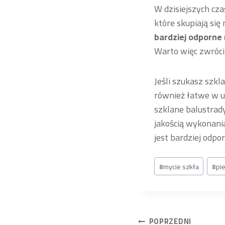
W dzisiejszych cza
które skupiają się
bardziej odporne 
Warto więc zwrócić
Jeśli szukasz szk
również łatwe w u
szklane balustrad
jakością wykonania
jest bardziej odpo
Tagi
#
mycie szkła
#
pi
wpisu:
POPRZEDNI