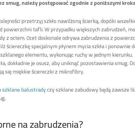
ez smug, należy postępować zgodnie z poniższymi kroka
olejności przetrzyj szkło nawilżoną ścierką, dopóki wszelk
od powierzchni tafli. W przypadku większych zabrudzeń, m
y z octem. Ocet doskonale odrywa zabrudzenia z powierzch
lż ściereczkę specjalnym płynem mycia szkła i ponownie de
 szklanego elementu, wykonując ruchy w jednym kierunku.
ła, dokładnie je osusz, aby uniknąć pozostawienia smug. D
ją się miękkie ściereczki z mikrofibry.
m
szklane balustrady
czy szklane zabudowy będą zawsze lśn
ug.
orne na zabrudzenia?