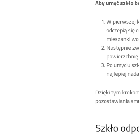
Aby umyć szkło b
W pierwszej k
odczepią się 
mieszanki wod
Następnie zwi
powierzchnię
Po umyciu szk
najlepiej nada
Dzięki tym kroko
pozostawiania sm
Szkło odp