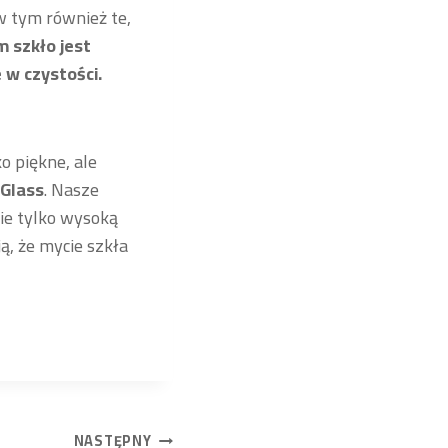
 w tym również te,
m szkło jest
 w czystości.
o piękne, ale
 Glass
. Nasze
ie tylko wysoką
ą, że mycie szkła
NASTĘPNY