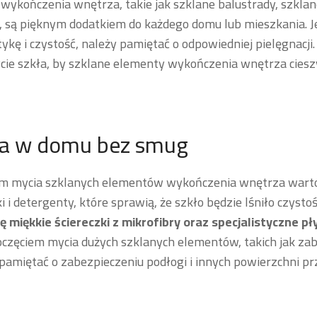
wykończenia wnętrza, takie jak szklane balustrady, szklan
, są pięknym dodatkiem do każdego domu lub mieszkania. J
ykę i czystość, należy pamiętać o odpowiedniej pielęgnacji.
ie szkła, by szklane elementy wykończenia wnętrza ciesz
ła w domu bez smug
em mycia szklanych elementów wykończenia wnętrza wart
 i detergenty, które sprawią, że szkło będzie lśniło czystośc
ię miękkie ściereczki z mikrofibry oraz specjalistyczne p
częciem mycia dużych szklanych elementów, takich jak za
 pamiętać o zabezpieczeniu podłogi i innych powierzchni 