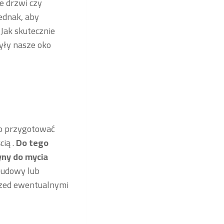
e drzwi czy
ednak, aby
 Jak skutecznie
yły nasze oko
o przygotować
ią .
Do tego
łyny do mycia
budowy lub
przed ewentualnymi