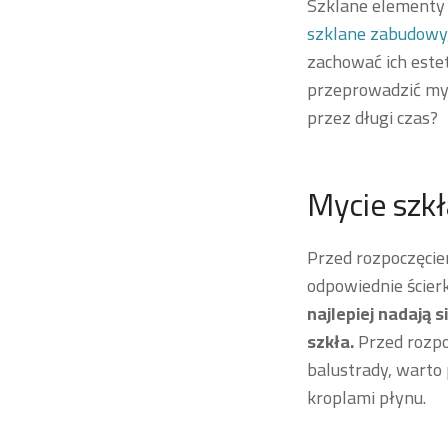
Szklane elementy 
szklane zabudowy
zachować ich estet
przeprowadzić myc
przez długi czas?
Mycie szk
Przed rozpoczęci
odpowiednie ścierki
najlepiej nadają s
szkła.
Przed rozpo
balustrady, warto
kroplami płynu.