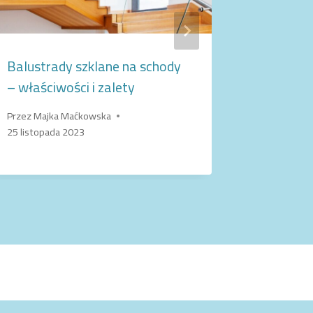
Balustrady szklane na schody
Kiedy w
– właściwości i zalety
ściany s
Przez
Majka Maćkowska
Przez
Majk
25 listopada 2023
27 wrześni