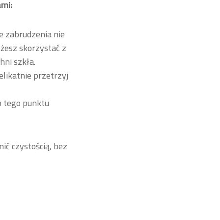
mi:
ie zabrudzenia nie
ożesz skorzystać z
ni szkła.
likatnie przetrzyj
o tego punktu
ić czystością, bez